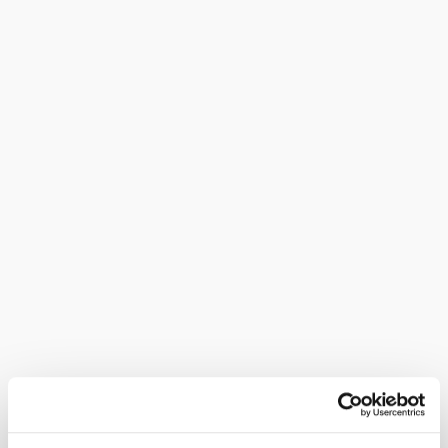
Krankheitsfall kommt der Arzt ins Haus. Bei uns können
Sie 1 Woche, 2 Wochen, 1 Monat oder auch einen
Daueraufenthalt buchen. Wir haben zwei Speisesäle die
mit je einem Fernseher ausgestattet sind. Das Essen besteht
aus guter Hausmannskost und unsere Zimmer bestehen aus
Naturholzmöbeln. Sie sind mit Dusche, WC, Balkon und
Fernseher mit Sat ausgestattet.
Ausstattung
Aufenthaltsraum
Indoor-Spielbereich
Serviceangebote
Parkplatz
hauseigenes Taxi
Haustiere erlaubt
Freizeitangebote