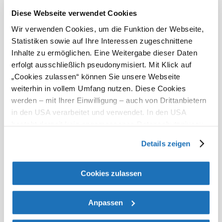
Kinderspielplatz im Freien
Diese Webseite verwendet Cookies
Wir verwenden Cookies, um die Funktion der Webseite,
Kapazitäten
Statistiken sowie auf Ihre Interessen zugeschnittene
Inhalte zu ermöglichen. Eine Weitergabe dieser Daten
22 Betten
erfolgt ausschließlich pseudonymisiert. Mit Klick auf
16 Zimmer
„Cookies zulassen“ können Sie unsere Webseite
weiterhin in vollem Umfang nutzen. Diese Cookies
Waldpension
werden – mit Ihrer Einwilligung – auch von Drittanbietern
Stachl
in den USA verarbeitet und verwendet. In den USA
anfragen
besteht derzeit kein angemessenes Datenschutzniveau,
und es ist nicht ausgeschlossen, dass staatliche
Details zeigen
Sicherheitsbehörden entsprechende Anordnungen
gegenüber den Drittanbietern (Google und Meta
Platforms, Inc.) treffen, um Zugriff auf Daten zu Kontroll-
mehr anzeigen
Cookies zulassen
und Überwachungszwecken zu erhalten. Dagegen gibt es
keine wirksamen Rechtsbehelfe und
Umgebung erkunden
Anpassen
Rechtsschutzmöglichkeiten. Zudem werden von den
USA keine geeigneten Garantien für den Schutz