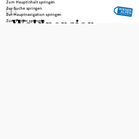
Zum Hauptinhalt springen
Zur Suche springen
Zur Hauptnavigation springen
Waldpension
Zum Footer springen
Stachl
In Merkliste speichern
Wir bieten Ihnen Ruhe , Erholung und Daueraufenthalt in
einer schönen wildromantischen Gegend. Unser Haus
befindet sich in der Buckligen Welt am Anfang des
Rosaliengebirges. Wir sind mitten im Wald, die nächste
Ortschaft befindet sich ca 1.5 km entfernt. Unsere Seehöhe
ist ungefähr 474m. Unser Klima ist besonders für Herz,
Kreislauf und Asthma beruhigend. Bei einem