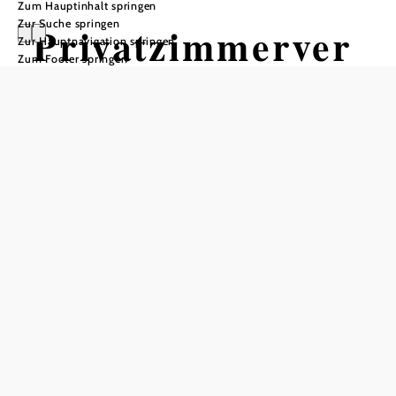
Zum Hauptinhalt springen
Zur Suche springen
Privatzimmerver
Zur Hauptnavigation springen
Zum Footer springen
mietung Kellner
Anfrage übermitteln
In Merkliste speichern
Die Privatzimmervermietung Kellner bietet eine idyllische
Unterkunft in einem eigenen Gästehaus, das fünf
gemütliche Zimmer beherbergt. Jedes Zimmer ist mit
Dusche, WC und Balkon ausgestattet, um den Gästen
einen komfortablen Aufenthalt zu gewährleisten. Die