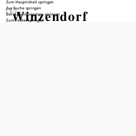
Zum Hauptinhalt springen
Zur Suche springen
Winzendorf
Zur Hauptnavigation springen
Zum Footer springen
Rundwanderweg
2, Rund um den
Blosen Berg
Wandertour ausgehend von
Schwierigkeit: leicht
Distanz: 3,39 km
Dauer: 1:02 h
Aufstieg: 100 Hm
Abstieg: 100 Hm
In Merkliste speichern