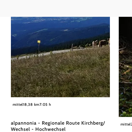
©
Tourismusverband Südburgenland
mittel
18,38 km
7:05 h
alpannonia - Regionale Route Kirchberg/
Wiener
mittel
Wechsel - Hochwechsel