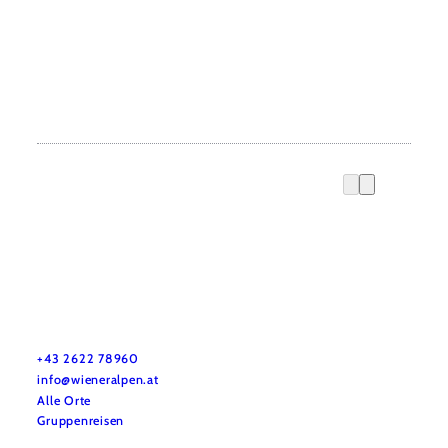
Urlaubsservice
Haben Sie Fragen? Wir helfen Ihnen gerne weiter.
+43 2622 78960
info@wieneralpen.at
Alle Orte
Gruppenreisen