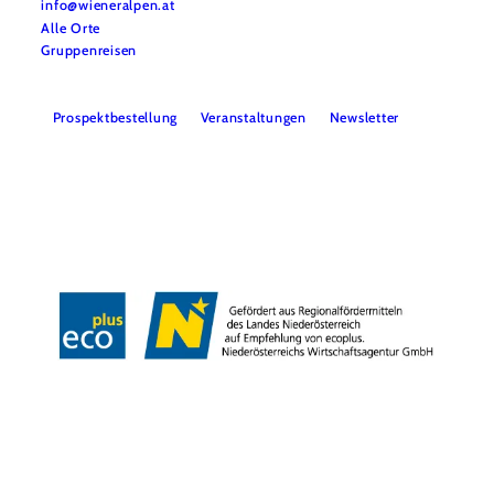
info@wieneralpen.at
Alle Orte
Gruppenreisen
Prospektbestellung
Veranstaltungen
Newsletter
Team
B2B
Presse
LE/LEADER 23-27
Impressum
Datenschutz
Haftungsausschluss
Barrierefreiheit
Copyright © Wiener Alpen in Niederösterreich Tourismus GmbH