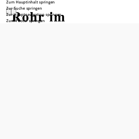
Zum Hauptinhalt springen
Zur Suche springen
Rohr im
Zur Hauptnavigation springen
Zum Footer springen
Gebirge:
Westschleife
nach Krumbach
& retour
Tour ausgehend von
Schwierigkeit: leicht
Distanz: 6,66 km
Dauer: 2:00 h
Aufstieg: 160 Hm
Abstieg: 160 Hm