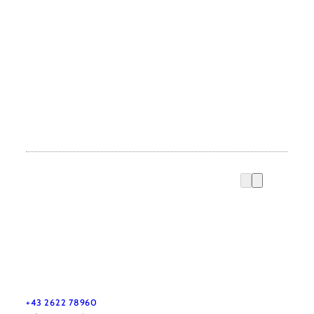
Urlaubsservice
Haben Sie Fragen? Wir helfen Ihnen gerne weiter.
+43 2622 78960