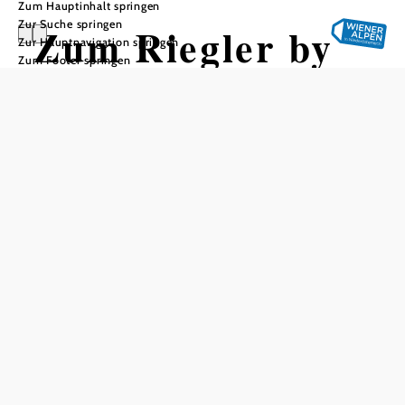
Zum Hauptinhalt springen
Zur Suche springen
Zum Riegler by
Zur Hauptnavigation springen
Zum Footer springen
Windisch
In Merkliste speichern
Der familiäre, moderne und exquisite Betrieb direkt am
neu gestalteten Hauptplatz in Bad Fischau-Brunn, 2
Minuten vom Bad Fischau entfernt, freut sich auf Ihr
Kommen.
Durch die hauseigene Fleischerei werden nur beste
Qualität serviert.
Gehobene Küche mit gemütlichem Ambiente im Bad
Fischauer Schloss oder im Gastgarten.
Bei uns finden Sie auch