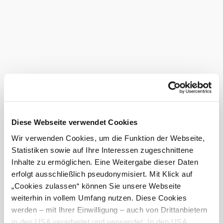
Zum Riegler by Windisch
Gastronomie
mehr erfahren
Das aktuelle Wetter in Bad Fischau
Heute, 07.08.2026
27° bis 31°
bewölkt
Windgeschwindigkeit
3,9 km/h
Diese Webseite verwendet Cookies
Wir verwenden Cookies, um die Funktion der Webseite,
Morgen, 08.08.2026
20° bis 29°
Statistiken sowie auf Ihre Interessen zugeschnittene
bewölkt
Inhalte zu ermöglichen. Eine Weitergabe dieser Daten
Windgeschwindigkeit
2,3 km/h
erfolgt ausschließlich pseudonymisiert. Mit Klick auf
„Cookies zulassen“ können Sie unsere Webseite
Umgebung erkunden
weiterhin in vollem Umfang nutzen. Diese Cookies
werden – mit Ihrer Einwilligung – auch von Drittanbietern
Ausflugsziele, Hotels, Touren und mehr
in den USA verarbeitet und verwendet. In den USA