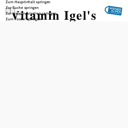
Zum Hauptinhalt springen
Zur Suche springen
Vitamin Igel's
Zur Hauptnavigation springen
Zum Footer springen
In Merkliste speichern
Alles, was gut schmeckt! Vom geschmackvollen Bucklige
Welt-Spargel oder knackigen Fisolen, bis hin zu einzigartig
schmeckenden Erdbeeren, Himbeeren und Heidelbeeren.
Die heißbegehrten Vitamine der Igel’s aus Reitersberg
werden täglich frisch geerntet und ohne große Umwege zu
ihrem Verkaufsstand in Scheiblingkirchen direkt neben der
B54 in Scheiblingkirchen gebracht.
Einblicke in die besonderen Beeren-, Obst- und
Gemüsekulturen und in Betriebsabläufe der Vitamin Igel’s
sind nach Voranmeldung möglich.