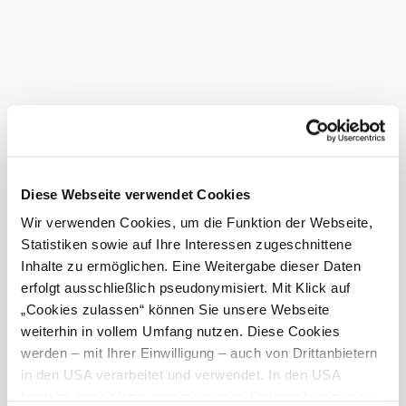
Das aktuelle Wetter in
Scheiblingkirchen
Heute, 08.08.2026
20° bis 23°
©
Vitamin Igels
teilweise bewölkt
Windgeschwindigkeit
1,5 km/h
Diese Webseite verwendet Cookies
Morgen, 09.08.2026
14° bis 31°
Wir verwenden Cookies, um die Funktion der Webseite,
teilweise bewölkt
Statistiken sowie auf Ihre Interessen zugeschnittene
Windgeschwindigkeit
2,2 km/h
Inhalte zu ermöglichen. Eine Weitergabe dieser Daten
erfolgt ausschließlich pseudonymisiert. Mit Klick auf
Umgebung erkunden
„Cookies zulassen“ können Sie unsere Webseite
weiterhin in vollem Umfang nutzen. Diese Cookies
Ausflugsziele, Hotels, Touren und mehr
werden – mit Ihrer Einwilligung – auch von Drittanbietern
Suchradius
in den USA verarbeitet und verwendet. In den USA
10 km
20 km
besteht derzeit kein angemessenes Datenschutzniveau,