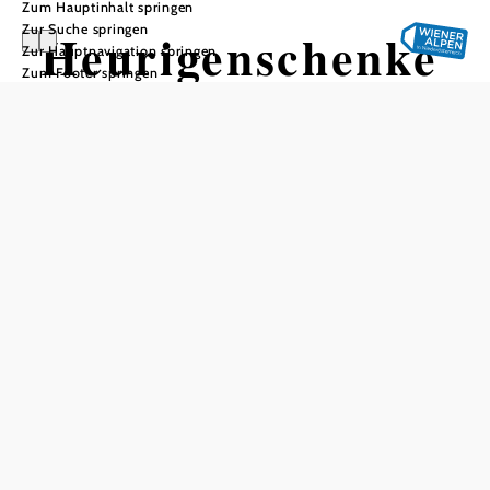
Zum Hauptinhalt springen
Zur Suche springen
Heurigenschenke
Zur Hauptnavigation springen
Zum Footer springen
und ab Hof
Verkauf Woltran
In Merkliste speichern
Allerlei vom Hausschwein, Traubensaft, Wein,
Hausgemachte Mehlspeisen, Kartoffeln
Das aktuelle Wetter in Katzelsdorf
Heute, 08.08.2026
25° bis 28°