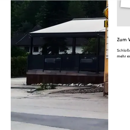
Waldh
Zum 
Schloß
mehr e