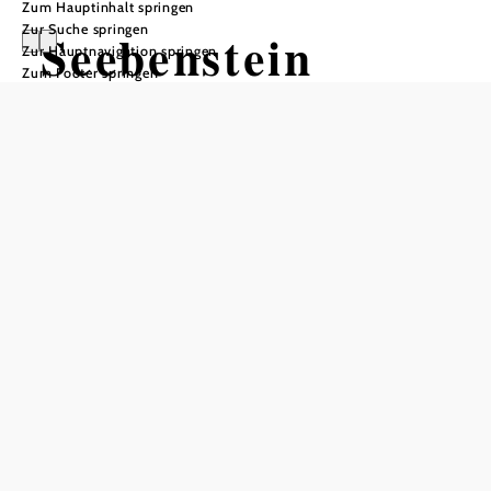
Zum Hauptinhalt springen
Zur Suche springen
Seebenstein
Zur Hauptnavigation springen
Zum Footer springen
Öffnungszeiten
Mo-Fr: 08.00 bis 12.00 Uhr; Di: 14.00-18.00 Uhr; Do:
14.00-17.00 Uhr; Bürgermeister-Sprechstunde: Di:17.00-
18.00 Uhr sowie nach telefonischer Vereinbarung
In Merkliste speichern
Seebenstein in der Buckligen Welt liegt im Herzen des
Pittentales – inmitten stark bewaldeter kleinerer Berge und
Hügel. Dank seiner geschützten Lage wird die Gemeinde