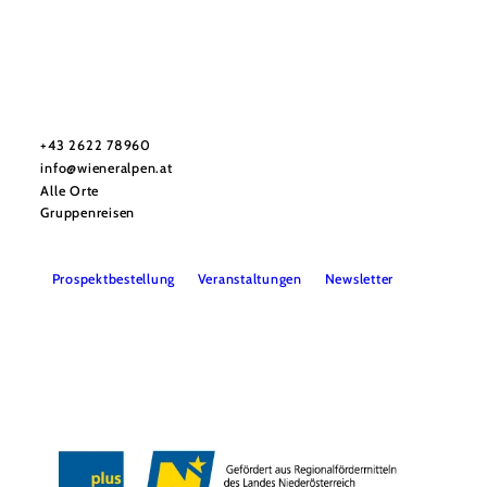
Urlaubsservice
Haben Sie Fragen? Wir helfen Ihnen gerne weiter.
+43 2622 78960
info@wieneralpen.at
Alle Orte
Gruppenreisen
Prospektbestellung
Veranstaltungen
Newsletter
Team
B2B
Presse
LE/LEADER 23-27
Impressum
Datenschutz
Haftungsausschluss
Barrierefreiheit