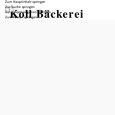
Zum Hauptinhalt springen
Zur Suche springen
Koll Bäckerei
Zur Hauptnavigation springen
Zum Footer springen
Café - Wiesmath
Öffnungszeiten
vom 01.01.2023 bis zum 31.12.2026
Montag
06:00 - 12:30 Uhr
15:00 - 18:00 Uhr
Dienstag
06:00 - 12:30 Uhr
15:00 - 18:00 Uhr
Mittwoch
06:00 - 12:30 Uhr
15:00 - 18:00 Uhr
Donnerstag
06:00 - 12:30 Uhr
15:00 - 18:00 Uhr