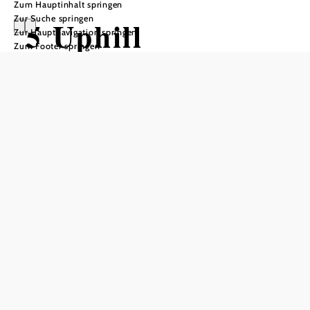
Zum Hauptinhalt springen
Zur Suche springen
5 Uphill
Zur Hauptnavigation springen
Zum Footer springen
Flowtrail Base-
Lift
Mountainbiketour ausgehend von
Schwierigkeit: leicht
Distanz: 2,81 km
Dauer: 0:40 h
Aufstieg: 190 Hm
In Merkliste speichern
Uphill Flowtrail