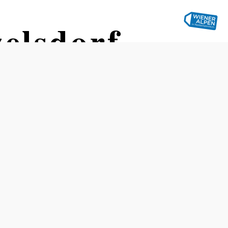
elsdorf
Öffnungszeiten
vom 02.01. bis zum 30.12.
Montag
06:00 - 18:00 Uhr
Dienstag
06:00 - 18:00 Uhr
Mittwoch
06:00 - 18:00 Uhr
Donnerstag
06:00 - 18:00 Uhr
Freitag
06:00 - 18:00 Uhr
Samstag
06:00 - 17:00 Uhr