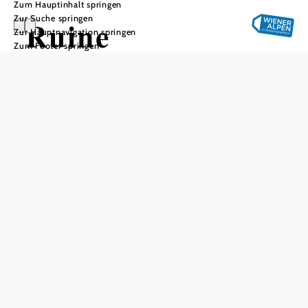
Zum Hauptinhalt springen
Zur Suche springen
Ruine
Zur Hauptnavigation springen
Zum Footer springen
Emmerberg
In Merkliste speichern
Die Burgruine Emmerberg ist eine mittelalterliche
Höhenburg iauf einem Bergrücken über der
Prossetschlucht bei Winzendorf-Muthmannsdorf.
Besichtigung: wegen Steinschlag ist der Zutritt nicht
gestattet!
Das aktuelle Wetter in Emmerberg