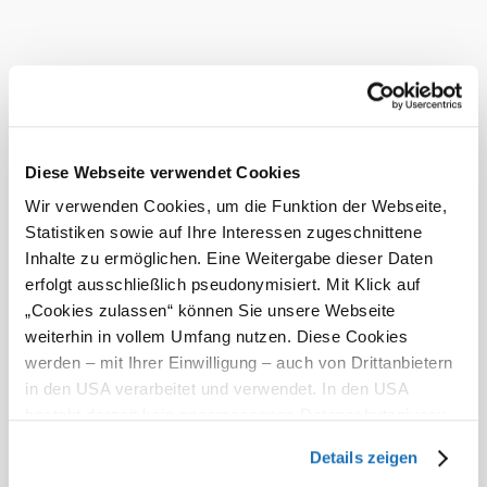
Heute, 07.08.2026
23° bis 27°
bewölkt
Windgeschwindigkeit
3,0 km/h
Morgen, 08.08.2026
18° bis 25°
Diese Webseite verwendet Cookies
leichter Regen
Windgeschwindigkeit
2,5 km/h
Wir verwenden Cookies, um die Funktion der Webseite,
Statistiken sowie auf Ihre Interessen zugeschnittene
Umgebung erkunden
Inhalte zu ermöglichen. Eine Weitergabe dieser Daten
erfolgt ausschließlich pseudonymisiert. Mit Klick auf
Ausflugsziele, Hotels, Touren und mehr
„Cookies zulassen“ können Sie unsere Webseite
weiterhin in vollem Umfang nutzen. Diese Cookies
Suchradius
10 km
20 km
werden – mit Ihrer Einwilligung – auch von Drittanbietern
in den USA verarbeitet und verwendet. In den USA
besteht derzeit kein angemessenes Datenschutzniveau,
und es ist nicht ausgeschlossen, dass staatliche
Details zeigen
Sicherheitsbehörden entsprechende Anordnungen