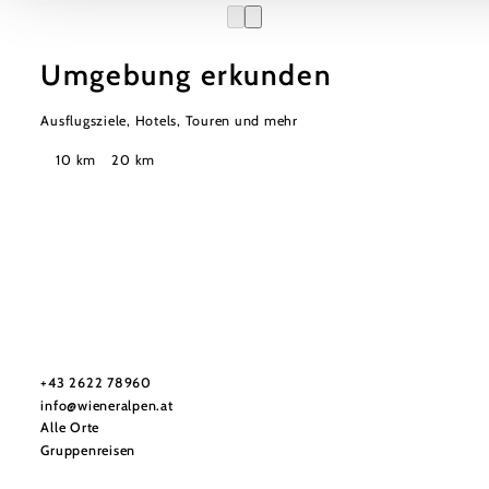
Umgebung erkunden
Ausflugsziele, Hotels, Touren und mehr
Suchradius
10 km
20 km
Urlaubsservice
Haben Sie Fragen? Wir helfen Ihnen gerne weiter.
+43 2622 78960
info@wieneralpen.at
Alle Orte
Gruppenreisen