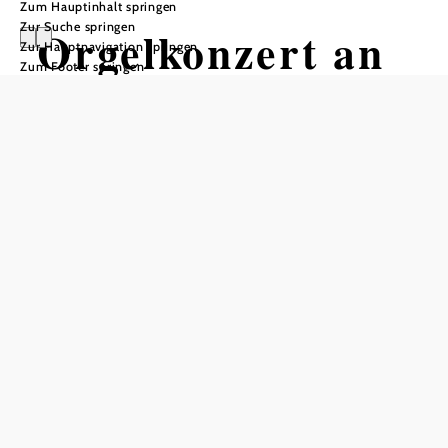
Zum Hauptinhalt springen
Zur Suche springen
Orgelkonzert an
Zur Hauptnavigation springen
Zum Footer springen
der Orgel der
Wehrkirche
Wehrkirche, 2853 Bad Schönau