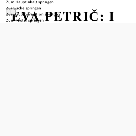
Zum Hauptinhalt springen
Zur Suche springen
EVA PETRIČ: I
Zur Hauptnavigation springen
Zum Footer springen
DIDN’T
PROMISE YOU
A FOURTH SUN
Eine poetische Datenbank der
Emotionen
RaxworX - der neue Schauplatz für Kultur, 2651 Hirschwang
an der Rax