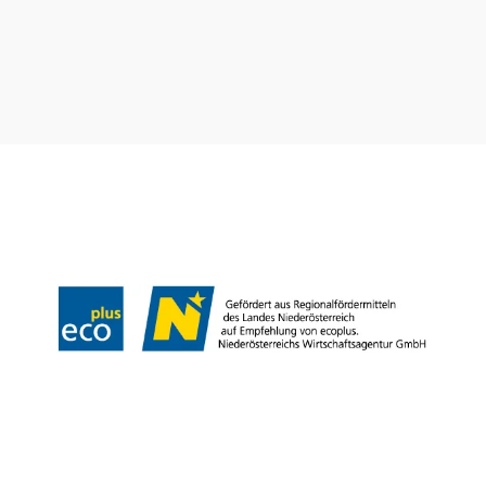
info@wieneralpen.at
Alle Orte
Gruppenreisen
Prospektbestellung
Veranstaltungen
Newsletter
Team
B2B
Presse
LE/LEADER 23-27
Impressum
Datenschutz
Haftungsausschluss
Barrierefreiheit
Copyright © Wiener Alpen in Niederösterreich Tourismus GmbH