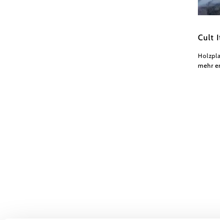
Wiener
Cult I
Holzpl
mehr e