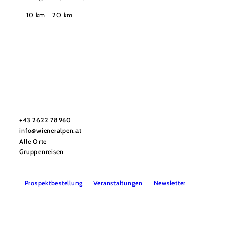
Suchradius
10 km
20 km
Urlaubsservice
Haben Sie Fragen? Wir helfen Ihnen gerne weiter.
+43 2622 78960
info@wieneralpen.at
Alle Orte
Gruppenreisen
Prospektbestellung
Veranstaltungen
Newsletter
Team
B2B
Presse
LE/LEADER 23-27
Impressum
Datenschutz
Haftungsausschluss