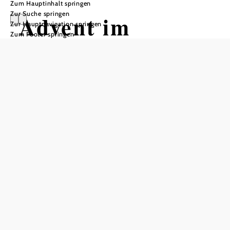
Zum Hauptinhalt springen
Zur Suche springen
Advent im
Zur Hauptnavigation springen
Zum Footer springen
Stadtpark
Neunkirchen
Stadtpark Neunkirchen, 2620 Neunkirchen