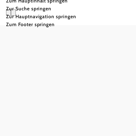
Zum Hauptinhalt springen
Zur Suche springen
Zur Hauptnavigation springen
Zum Footer springen
Urlaubsservice
Haben Sie Fragen? Wir helfen Ihnen gerne w
+43 2622 78960
info@wieneralpen.at
Alle Orte
Gruppenreisen
Team
B2B
Presse
LE/LEADER 23-27
Impressum
Datenschutz
H
Barrierefreiheit
Copyright © Wiener Alpen in Niederösterreich Touris