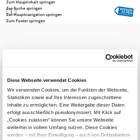
Zum Hauptinhalt springen
Zur Suche springen
Zur Hauptnavigation springen
Zum Footer springen
Urlaubsservice
Haben Sie Fragen? Wir helfen Ihnen gerne weiter.
+43 2622 78960
info@wieneralpen.at
Alle Orte
Gruppenreisen
Diese Webseite verwendet Cookies
Prospektbestellung
Veranstaltungen
Newsletter
Wir verwenden Cookies, um die Funktion der Webseite,
Statistiken sowie auf Ihre Interessen zugeschnittene
Inhalte zu ermöglichen. Eine Weitergabe dieser Daten
Team
B2B
Presse
erfolgt ausschließlich pseudonymisiert. Mit Klick auf
LE/LEADER 23-27
Impressum
Datenschutz
Haftungsausschluss
„Cookies zulassen“ können Sie unsere Webseite
Barrierefreiheit
weiterhin in vollem Umfang nutzen. Diese Cookies
werden – mit Ihrer Einwilligung – auch von Drittanbietern