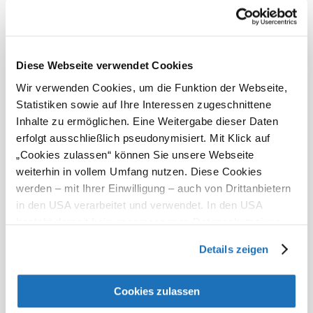
Freizeitkarte Bucklige Welt
Diese Webseite verwendet Cookies
Wir verwenden Cookies, um die Funktion der Webseite,
Statistiken sowie auf Ihre Interessen zugeschnittene
Inhalte zu ermöglichen. Eine Weitergabe dieser Daten
Zurück zum Shop
erfolgt ausschließlich pseudonymisiert. Mit Klick auf
„Cookies zulassen“ können Sie unsere Webseite
weiterhin in vollem Umfang nutzen. Diese Cookies
werden – mit Ihrer Einwilligung – auch von Drittanbietern
in den USA verarbeitet und verwendet. In den USA
besteht derzeit kein angemessenes Datenschutzniveau,
und es ist nicht ausgeschlossen, dass staatliche
Urlaubsservice
Details zeigen
Sicherheitsbehörden entsprechende Anordnungen
Haben Sie Fragen? Wir helfen Ihnen gerne weiter.
gegenüber den Drittanbietern (Google und Meta
+43 2622 78960
Platforms, Inc.) treffen, um Zugriff auf Daten zu Kontroll-
Cookies zulassen
info@wieneralpen.at
und Überwachungszwecken zu erhalten. Dagegen gibt es
Alle Orte