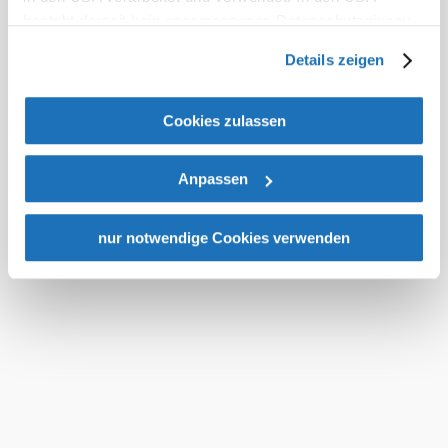
besteht derzeit kein angemessenes Datenschutzniveau,
Zurück zum Shop
und es ist nicht ausgeschlossen, dass staatliche
Details zeigen
Sicherheitsbehörden entsprechende Anordnungen
gegenüber den Drittanbietern (Google und Meta
Platforms, Inc.) treffen, um Zugriff auf Daten zu Kontroll-
Cookies zulassen
und Überwachungszwecken zu erhalten. Dagegen gibt es
keine wirksamen Rechtsbehelfe und
Anpassen
Rechtsschutzmöglichkeiten. Zudem werden von den
Urlaubsservice
USA keine geeigneten Garantien für den Schutz
Haben Sie Fragen? Wir helfen Ihnen gerne weiter.
personenbezogener Daten gewährt. Wir geben nur Ihre
nur notwendige Cookies verwenden
+43 2622 78960
IP-Adresse (in gekürzter Form, sodass keine eindeutige
info@wieneralpen.at
Zuordnung möglich ist) sowie technische Informationen
Alle Orte
wie Browser, Internetanbieter, Endgerät und
Gruppenreisen
Bildschirmauflösung an Google bzw. an. Meta weiter.
Weitere Details zu Cookies und einer möglichen späteren
Prospektbestellung
Veranstaltungen
Newsletter
Deaktivierung finden Sie in unserer
Datenschutzerklärung
.
Team
B2B
Presse