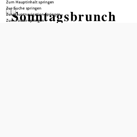
Zum Hauptinhalt springen
Zur Suche springen
Sonntagsbrunch
Zur Hauptnavigation springen
Zum Footer springen
in Mei Kuchl
Mei Kuchl - Raum für bewusste Begegnung, 2851 Krumbach