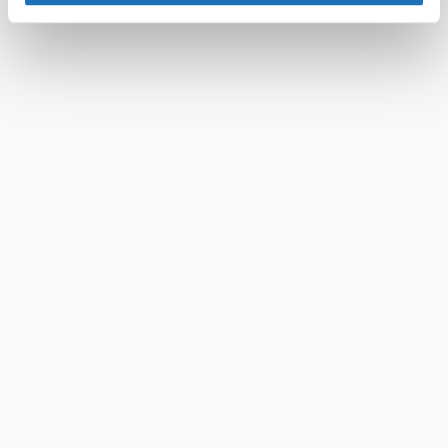
IP-Adresse (in gekürzter Form, sodass keine eindeutige
#kulturnews
Zuordnung möglich ist) sowie technische Informationen
Informationen
wie Browser, Internetanbieter, Endgerät und
Bildschirmauflösung an Google bzw. an. Meta weiter.
Weitere Details zu Cookies und einer möglichen späteren
Tourismusgesellschaft
Deaktivierung finden Sie in unserer
Bad Schönau
Datenschutzerklärung
.
GmbH
+43 2646 8284
+43 664 3483555
kultur@bad-
schoenau.gv.at
shop.eventjet.at
Quelle
Bad Schönau
Entdecken Sie mehr