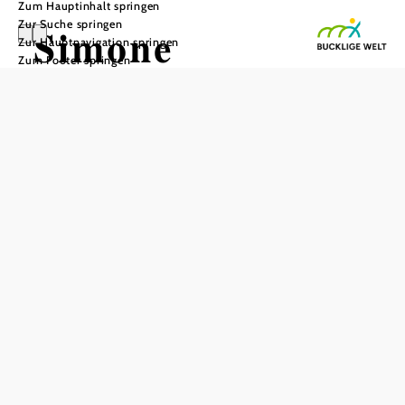
Zum Hauptinhalt springen
Zur Suche springen
Simone
Zur Hauptnavigation springen
Zum Footer springen
Kopmajer -
Home for
Christmas
Sconarium, 2853 Bad Schönau