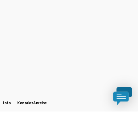
+43 2622 78960
erlebnisregion@buckligewelt.at
Alle Unterkünfte
Alle Gemeinden
Impressum
Datenschutz
Barrierefreiheit
Haftungsausschluss
Info
Kontakt/Anreise
Copyright © Verein Tourismus Bucklige Welt