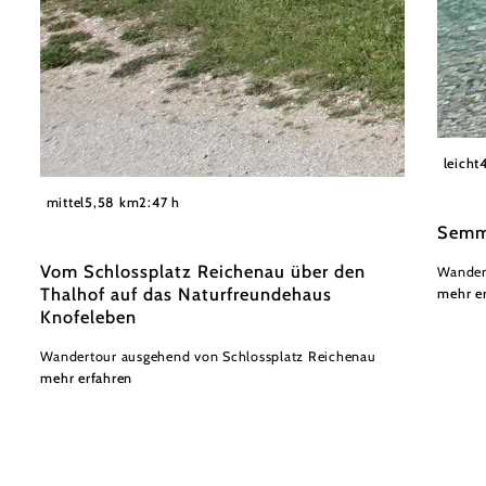
Wiener
leicht
©
©Knofeleben, Viktor Krenthaller
mittel
5,58 km
2:47 h
Semm
Vom Schlossplatz Reichenau über den
Wander
Thalhof auf das Naturfreundehaus
mehr e
Knofeleben
Wandertour ausgehend von Schlossplatz Reichenau
mehr erfahren