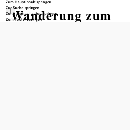
Zum Hauptinhalt springen
Zur Suche springen
Wanderung zum
Zur Hauptnavigation springen
Zum Footer springen
Raxalm
Berggasthof von
Hirschwang über
den
Gsolhirnsteig
Wandertour ausgehend von
Hirschwang