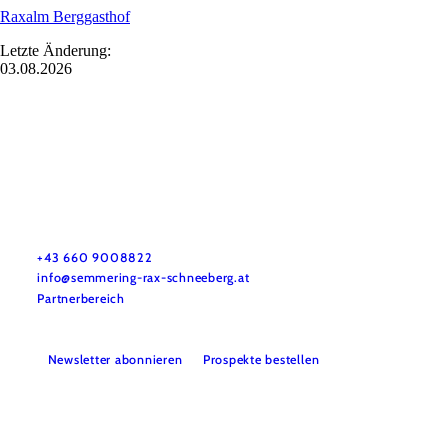
Raxalm Berggasthof
Letzte Änderung:
03.08.2026
Tourismusverband Semmering-Rax-Schneeberg
Haben Sie Fragen? Wir helfen Ihnen gerne weiter.
+43 660 9008822
info@semmering-rax-schneeberg.at
Partnerbereich
Newsletter abonnieren
Prospekte bestellen
Impressum
Datenschutz
Haftungsausschluss
Barrierefreiheit