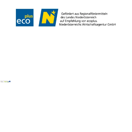
Copyright © Tourismusverband Semmering-Rax-Schneeberg