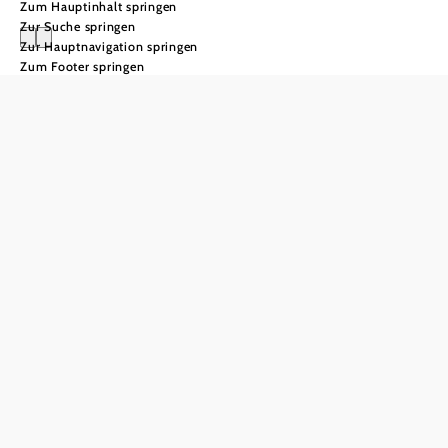
Zum Hauptinhalt springen
Zur Suche springen
Zur Hauptnavigation springen
Zum Footer springen
Schlechtwetterpr
Geschichte,
Entspannung
und
Entdeckungen:
So vielseitig