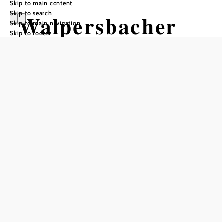
Skip to main content
Skip to search
Walpersbacher
Skip to main navigation
Skip to footer
Circular Hiking
Route (WA 1)
Hiking tour Starting from Parish
Church Walpersbach
Difficulty: Moderate
Distance: 13,04 km
Duration: 4:00 h
Ascent: 520 m elevation gain
Descent: 520 m elevation gain
Add to favorites