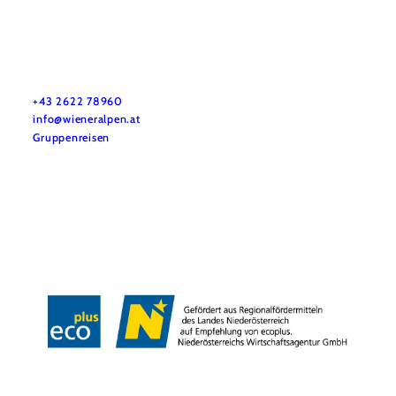
Vacation service
Do you have any questions? We are happy to help you.
+43 2622 78960
info@wieneralpen.at
Gruppenreisen
Team
LE/LEADER 23-27
Legal Notice
Data protection
Disclaimer
Declaration on accessibility
Copyright © Wiener Alpen in Niederösterreich Tourismus GmbH