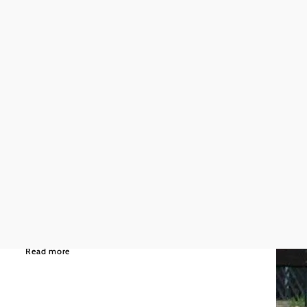
©
Wiener Alpen
Moderate
8,63 km
3:00 h
Playground path
Hiking tour Starting from Church square Lichtenegg
Read more