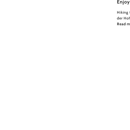
Enjoy
Hiking 
der Ho
Read m