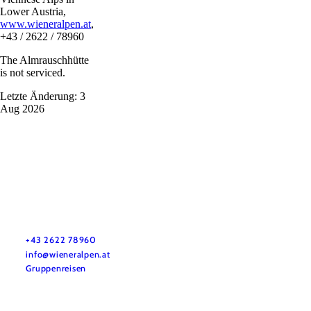
Lower Austria,
www.wieneralpen.at
,
+43 / 2622 / 78960
The Almrauschhütte
is not serviced.
Letzte Änderung: 3
Aug 2026
Vacation service
Do you have any questions? We are happy to help you.
+43 2622 78960
info@wieneralpen.at
Gruppenreisen