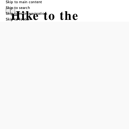
Skip to main content
Skip to search
Hike to the
Skip to main navigation
Skip to footer
Almrauschhütte
(from church St.
Corona)
Hiking tour Starting from Church St.
Corona
Difficulty: Easy
Distance: 3,12 km
Duration: 1:30 h
Ascent: 416 m elevation gain
Descent: 7 m elevation gain
Add to favorites