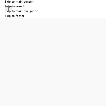
Skip to main content
Skip to search
Skip to main navigation
Skip to footer
recipes
Whatever the
season, the
recipes from
our member
establishments
show just how
creative and
authentic