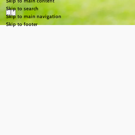
Skip to main content
Skip to search
Skip to main navigation
Skip to footer
Events
©
Ulrike Korntheuer
From wine
tavern dates