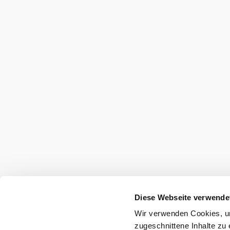
Experience
at a glance
Mitglied werden
Disclaimer
Legal notice
accessibility
Diese Webseite verwende
Wir verwenden Cookies, um
zugeschnittene Inhalte zu 