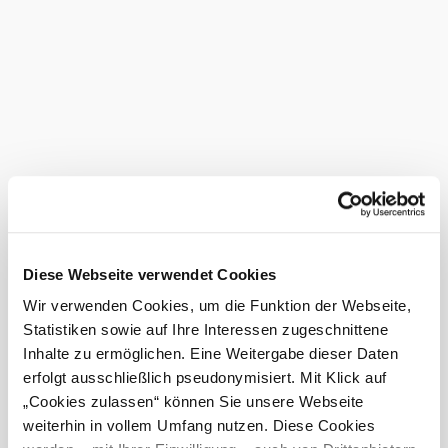
The Sooo gut schmeckt
Bucklige Welt-Wechselland
association accepts no
liability for the content of
any links to websites outside
www.sooogutschmeckt.at.
The respective service
provider is responsible for
the information contained
therein. The Robinson list
(www.rtr.at) must be
observed when sending
emails.
Diese Webseite verwendet Cookies
Copyright
Wir verwenden Cookies, um die Funktion der Webseite,
All texts, graphics and
Statistiken sowie auf Ihre Interessen zugeschnittene
images are protected by
copyright; use is only
Inhalte zu ermöglichen. Eine Weitergabe dieser Daten
permitted with the express
erfolgt ausschließlich pseudonymisiert. Mit Klick auf
permission of the Sooo gut
„Cookies zulassen“ können Sie unsere Webseite
schmeckt Bucklige Welt
association or the respective
weiterhin in vollem Umfang nutzen. Diese Cookies
owner.