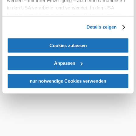
werden – mit Ihrer Einwilligung – auch von Drittanbietern
in den USA verarbeitet und verwendet. In den USA
Spelling
besteht derzeit kein angemessenes Datenschutzniveau,
We endeavour to use either
und es ist nicht ausgeschlossen, dass staatliche
gender-neutral wording or
Details zeigen
Sicherheitsbehörden entsprechende Anordnungen
the gender colon in our texts
in order to address all
gegenüber den Drittanbietern (Google und Meta
genders. Nevertheless,
Platforms, Inc.) treffen, um Zugriff auf Daten zu Kontroll-
Cookies zulassen
despite careful checking, it is
und Überwachungszwecken zu erhalten. Dagegen gibt es
possible that in some places
the wording is not
keine wirksamen Rechtsbehelfe und
completely gender-neutral.
Anpassen
Rechtsschutzmöglichkeiten. Zudem werden von den
We thank you for your
USA keine geeigneten Garantien für den Schutz
understanding.
personenbezogener Daten gewährt. Wir geben nur Ihre
nur notwendige Cookies verwenden
Online booking
IP-Adresse (in gekürzter Form, sodass keine eindeutige
In the case of online or call
Zuordnung möglich ist) sowie technische Informationen
centre bookings, the General
wie Browser, Internetanbieter, Endgerät und
Terms and Conditions
Bildschirmauflösung an Google bzw. an. Meta weiter.
(GTC) of Vienna Alps in
Niederösterreich Tourismus
Weitere Details zu Cookies und einer möglichen späteren
GmbH apply, which are
Deaktivierung finden Sie in unserer
available for download
Datenschutzerklärung
.
below.