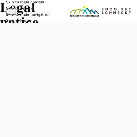
Legal
Skip to main content
Skip to search
Skip to main navigation
notice
Skip to footer
Imprint
Association
Sooo gut
schmeckt
Bucklige
Welt-
Wechselland
Media owner & publisher:
Sooo gut schmeckt Bucklige
Welt-Wechselland
Association, ZVR number
747899091