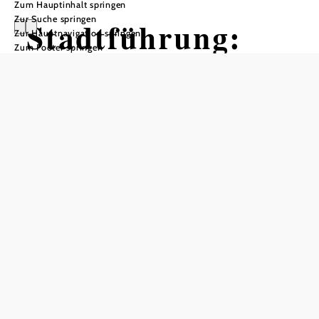
Zum Hauptinhalt springen
Zur Suche springen
Stadtführung:
Zur Hauptnavigation springen
Zum Footer springen
Verborgenes
Wiener Neustadt
Spaziergang #2 der AustriaGuides
von Wiener Neustadt
Treffpunkt: wird nach Anmeldung bekanngegeben, 2700
Wiener Neustadt