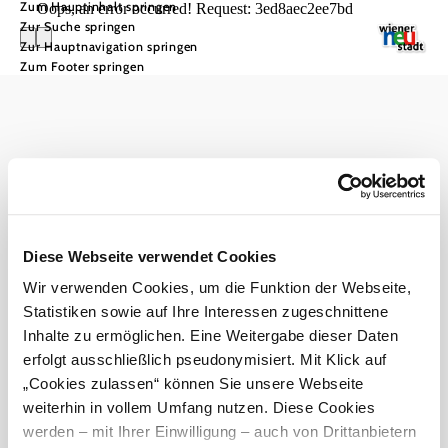
Zum Hauptinhalt springen
Oops, an error occurred! Request: 3ed8aec2ee7bd
Zur Suche springen
Zur Hauptnavigation springen
Zum Footer springen
Haben Sie Fragen?
Wir helfen Ihnen gerne weiter.
+43 2622 373904
tourismus@wiener-neustadt.at
Prospektbestellungen
Diese Webseite verwendet Cookies
Wir verwenden Cookies, um die Funktion der Webseite,
Statistiken sowie auf Ihre Interessen zugeschnittene
Kulturnewsletter
Gewinnspiele
Inhalte zu ermöglichen. Eine Weitergabe dieser Daten
erfolgt ausschließlich pseudonymisiert. Mit Klick auf
Impressum
B2B
Datenschutz
Haftungsauschluss
Barrierefreiheit
„Cookies zulassen“ können Sie unsere Webseite
weiterhin in vollem Umfang nutzen. Diese Cookies
werden – mit Ihrer Einwilligung – auch von Drittanbietern