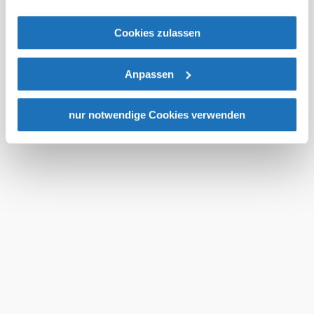
gegenüber den Drittanbietern (Google und Meta
Platforms, Inc.) treffen, um Zugriff auf Daten zu Kontroll-
Cookies zulassen
und Überwachungszwecken zu erhalten. Dagegen gibt es
keine wirksamen Rechtsbehelfe und
Anpassen
Rechtsschutzmöglichkeiten. Zudem werden von den
USA keine geeigneten Garantien für den Schutz
personenbezogener Daten gewährt. Wir geben nur Ihre
nur notwendige Cookies verwenden
IP-Adresse (in gekürzter Form, sodass keine eindeutige
Zuordnung möglich ist) sowie technische Informationen
wie Browser, Internetanbieter, Endgerät und
Bildschirmauflösung an Google bzw. an. Meta weiter.
Weitere Details zu Cookies und einer möglichen späteren
Deaktivierung finden Sie in unserer
Datenschutzerklärung
.