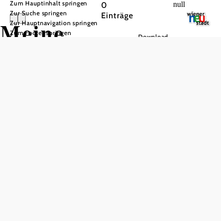
Zum Hauptinhalt springen
0
null
Zur Suche springen
Einträge
Meine
Zur Hauptnavigation springen
Zum Footer springen
Download
Merkliste
Liste
Kartenansicht