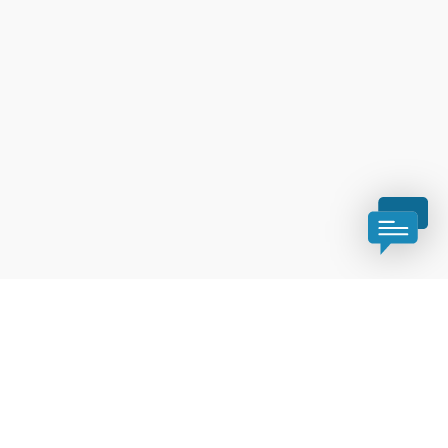
Haben Sie Fragen?
Wir helfen Ihnen gerne weiter.
+43 2622 373904