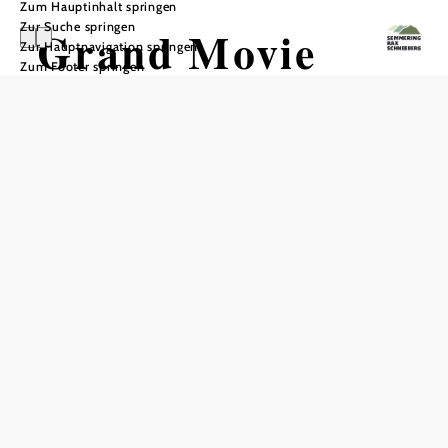
Zum Hauptinhalt springen
Zur Suche springen
Grand Movie
Zur Hauptnavigation springen
Zum Footer springen
Kino
Neunkirchen
In Merkliste speichern
Das Grand Movie bringt das Kinoerlebnis von Hollywood
direkt nach Neunkirchen. Auf sechs modernen Kinosälen
mit fast
laufen die neuesten Blockbuster,
1.000 Sitzplätzen
drei Säle sind mit beeindruckender
ausgestattet.
3D-Technik
Damit ist für beste Filmqualität und ein unvergessliches
Kinoerlebnis gesorgt.