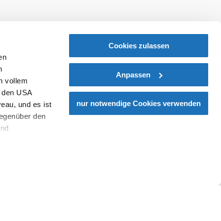
abonnieren
Prospekte bestellen
Cookies zulassen
en
h
Anpassen
n vollem
n den USA
nur notwendige Cookies verwenden
eau, und es ist
gegenüber den
und
den Schutz
dass keine
ieter, Endgerät
einer möglichen