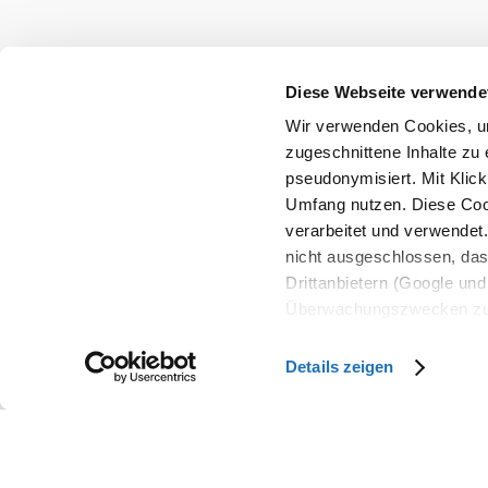
+43 660 9008822
info@semmering-rax-schneeberg.at
Partnerbereich
Diese Webseite verwende
Impressum
Datenschutz
Haftungsausschluss
Wir verwenden Cookies, um
zugeschnittene Inhalte zu 
pseudonymisiert. Mit Klic
Umfang nutzen. Diese Cook
verarbeitet und verwendet
Copyright © Tourismusverband Semmering-Rax-Schnee
nicht ausgeschlossen, da
Drittanbietern (Google und 
Überwachungszwecken zu e
Rechtsschutzmöglichkeite
personenbezogener Daten g
Details zeigen
eindeutige Zuordnung mögli
und Bildschirmauflösung a
späteren Deaktivierung fi