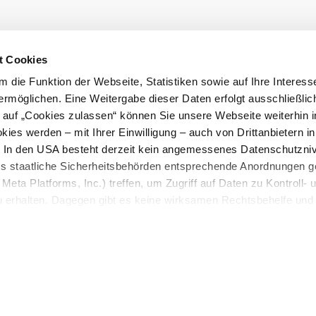
Newsletter 
t Cookies
Barrierefreiheit
 die Funktion der Webseite, Statistiken sowie auf Ihre Interess
ermöglichen. Eine Weitergabe dieser Daten erfolgt ausschließlic
k auf „Cookies zulassen“ können Sie unsere Webseite weiterhin i
ies werden – mit Ihrer Einwilligung – auch von Drittanbietern i
. In den USA besteht derzeit kein angemessenes Datenschutzniv
berg
ss staatliche Sicherheitsbehörden entsprechende Anordnungen 
Meta Platforms, Inc.) treffen, um Zugriff auf Daten zu Kontroll- 
rhalten. Dagegen gibt es keine wirksamen Rechtsbehelfe und
n. Zudem werden von den USA keine geeigneten Garantien für 
ewährt. Wir geben nur Ihre IP-Adresse (in gekürzter Form, so
ch ist) sowie technische Informationen wie Browser, Internetanb
n Google bzw. an. Meta weiter. Weitere Details zu Cookies und 
nden Sie in unserer
Datenschutzerklärung
.