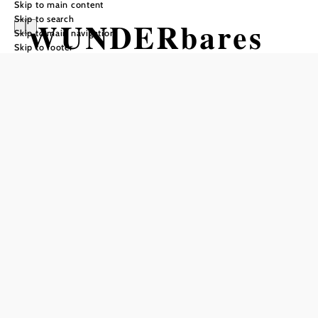
Skip to main content
Skip to search
WUNDERbares
Skip to main navigation
Skip to footer
Wiener Neustadt
- Radweg
Cycling tour Starting from
Distance: 8,38 km
Duration: 2:00 h
Ascent: 12 m elevation gain
Descent: 12 m elevation gain
Add to favorites