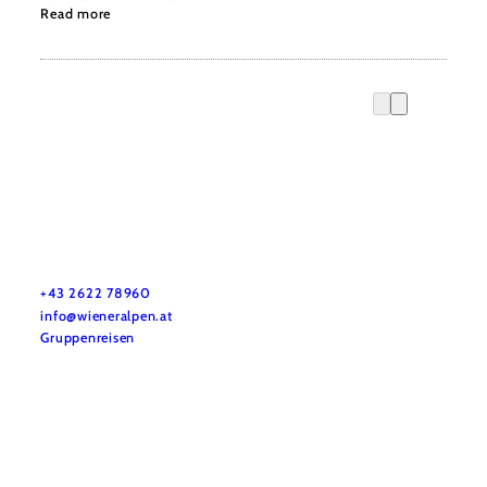
Read more
Vacation service
Do you have any questions? We are happy to help you.
+43 2622 78960
info@wieneralpen.at
Gruppenreisen
Team
LE/LEADER 23-27
Legal Notice
Data protection
Disclaimer
Declaration on accessibility