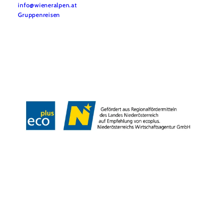
info@wieneralpen.at
Gruppenreisen
Team
LE/LEADER 23-27
Legal Notice
Data protection
Disclaimer
Declaration on accessibility
Copyright © Wiener Alpen in Niederösterreich Tourismus GmbH