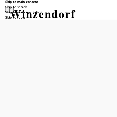
Skip to main content
Skip to search
Winzendorf
Skip to main navigation
Skip to footer
Rundwanderweg
C,
Dachensteinrund
e (Schloßberg,
Kalten Berg,
Mitterberg)
Hiking tour Starting from