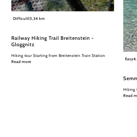
©
Wiener Alpen in Niederösterreich
Difficult
13,34 km
Railway Hiking Trail Breitenstein -
Gloggnitz
Hiking tour Starting from Breitenstein Train Station
Wiener
Easy
4
Read more
Semm
Hiking 
Read m