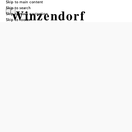
Skip to main content
Skip to search
Winzendorf
Skip to main navigation
Skip to footer
Rundwanderweg
3, Jubiläumssteig
Hiking tour Starting from
Winzendorf Train Station
Difficulty: Easy
Distance: 3,43 km
Duration: 1:00 h
Ascent: 79 m elevation gain
Descent: 79 m elevation gain
Add to favorites