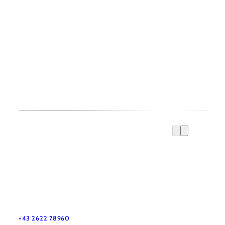
Vacation service
Do you have any questions? We are happy to help you.
+43 2622 78960