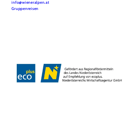
info@wieneralpen.at
Gruppenreisen
Team
LE/LEADER 23-27
Legal Notice
Data protection
Disclaimer
Declaration on accessibility
Copyright © Wiener Alpen in Niederösterreich Tourismus GmbH