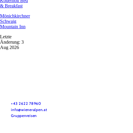
Koderholt Bed
& Breakfast
Mönichkirchner
Schwaig
Mountain Inn
Letzte
Änderung: 3
Aug 2026
Vacation service
Do you have any questions? We are happy to help you.
+43 2622 78960
info@wieneralpen.at
Gruppenreisen