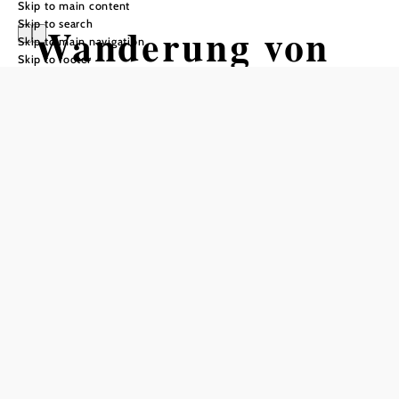
Skip to main content
Skip to search
Wanderung von
Skip to main navigation
Skip to footer
der
Mönichkirchner
Schwaig zur Stoa
Alm
Hiking tour Starting from
Mönichkirchen Adventure Lodge
Difficulty: Moderate
Distance: 5,77 km
Duration: 1:50 h