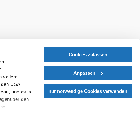
Cookies zulassen
en
h
Anpassen
n vollem
n den USA
nur notwendige Cookies verwenden
eau, und es ist
gegenüber den
und
den Schutz
dass keine
ieter, Endgerät