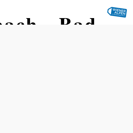
ach - Bad
 the Bucklige Welt
Distance: 5,85 km
Duration: 0:32 h
Ascent: 141 m elevation gain