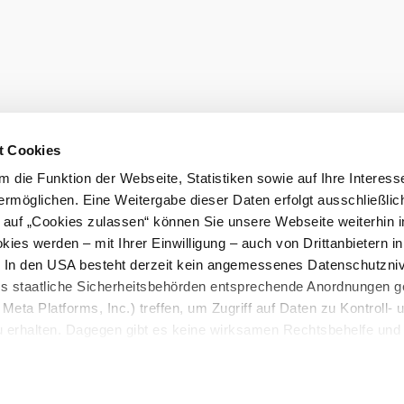
t Cookies
 die Funktion der Webseite, Statistiken sowie auf Ihre Interess
ermöglichen. Eine Weitergabe dieser Daten erfolgt ausschließlic
k auf „Cookies zulassen“ können Sie unsere Webseite weiterhin i
ies werden – mit Ihrer Einwilligung – auch von Drittanbietern i
. In den USA besteht derzeit kein angemessenes Datenschutzniv
ss staatliche Sicherheitsbehörden entsprechende Anordnungen 
Meta Platforms, Inc.) treffen, um Zugriff auf Daten zu Kontroll- 
rhalten. Dagegen gibt es keine wirksamen Rechtsbehelfe und
n. Zudem werden von den USA keine geeigneten Garantien für 
ewährt. Wir geben nur Ihre IP-Adresse (in gekürzter Form, so
ch ist) sowie technische Informationen wie Browser, Internetanb