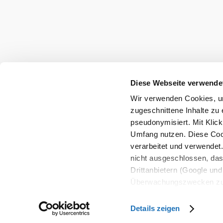
Diese Webseite verwende
Wir verwenden Cookies, um
zugeschnittene Inhalte zu 
pseudonymisiert. Mit Klic
Umfang nutzen. Diese Cook
verarbeitet und verwendet
nicht ausgeschlossen, da
Drittanbietern (Google und 
Überwachungszwecken zu e
Rechtsschutzmöglichkeite
personenbezogener Daten g
Details zeigen
eindeutige Zuordnung mögli