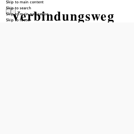
Skip to main content
Skip to search
Verbindungsweg
Skip to main navigation
Skip to footer
Krumbach - Bad
Schönau
Cycling tour Starting from Scenic
Route, Krumbach
Distance: 6,02 km
Duration: 1:50 h
Ascent: 20 m elevation gain
Descent: 75 m elevation gain
Add to favorites
Hide