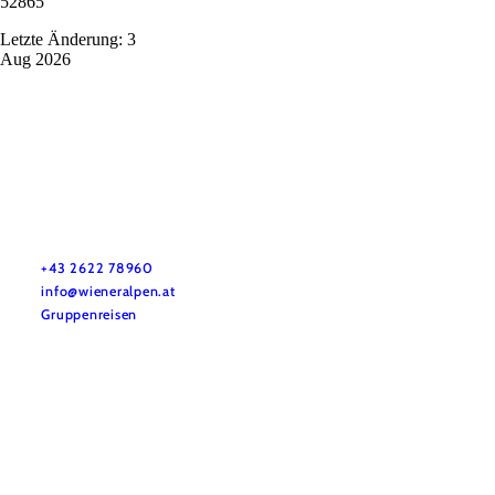
52865
Letzte Änderung: 3
Aug 2026
Vacation service
Do you have any questions? We are happy to help you.
+43 2622 78960
info@wieneralpen.at
Gruppenreisen
Team
LE/LEADER 23-27
Legal Notice
Data protection
Disclaimer
Declaration on accessibility