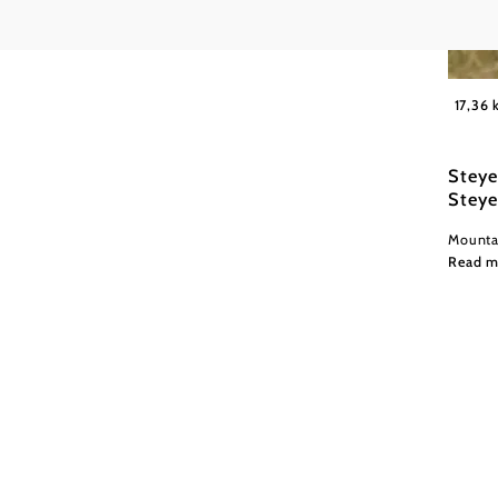
Wexl Tr
17,36
Steye
Steye
Mountai
Read m