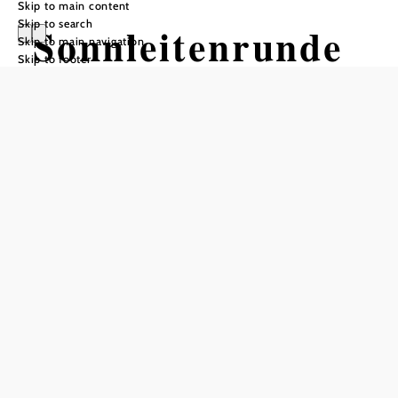
Skip to main content
Skip to search
Sonnleitenrunde
Skip to main navigation
Skip to footer
Tour Starting from Information kiosk
Prein
Difficulty: Moderate
Distance: 2,32 km
Duration: 0:37 h
Ascent: 44 m elevation gain
Descent: 45 m elevation gain
Add to favorites