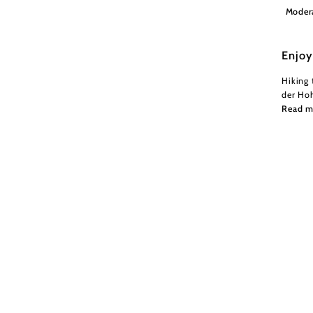
Gemein
Moder
Enjoy
Hiking 
der Ho
Read m