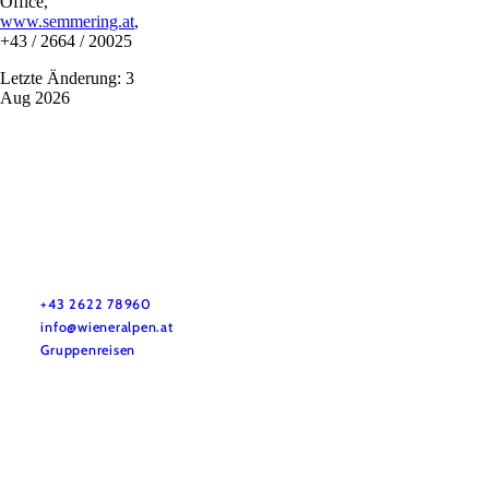
Office,
www.semmering.at
,
+43 / 2664 / 20025
Letzte Änderung: 3
Aug 2026
Vacation service
Do you have any questions? We are happy to help you.
+43 2622 78960
info@wieneralpen.at
Gruppenreisen
Team
LE/LEADER 23-27
Legal Notice
Data protection
Disclaimer
Declaration on accessibility