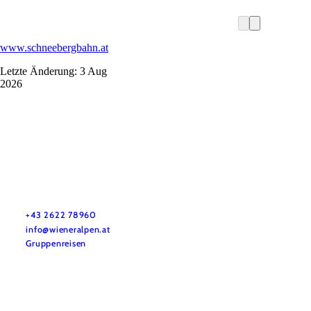
www.schneebergbahn.at
Letzte Änderung: 3 Aug
2026
Vacation service
Do you have any questions? We are happy to help you.
+43 2622 78960
info@wieneralpen.at
Gruppenreisen
Team