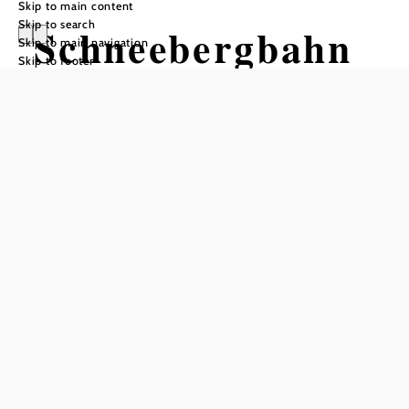
Skip to main content
Skip to search
Schneebergbahn
Skip to main navigation
Skip to footer
(Puchberg -
Hochschneeberg)
Tour Starting from Puchberg am
Schneeberg station
Difficulty: Easy
Distance: 9,86 km
Duration: 0:40 h
Ascent: 1217 m elevation gain
Descent: 3 m elevation gain
Add to favorites