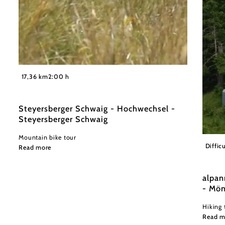
©
Wexl Trails
17,36 km
2:00 h
Steyersberger Schwaig - Hochwechsel -
Steyersberger Schwaig
Mountain bike tour
Wiener
Difficu
Read more
alpan
- Mön
Hiking 
Read m