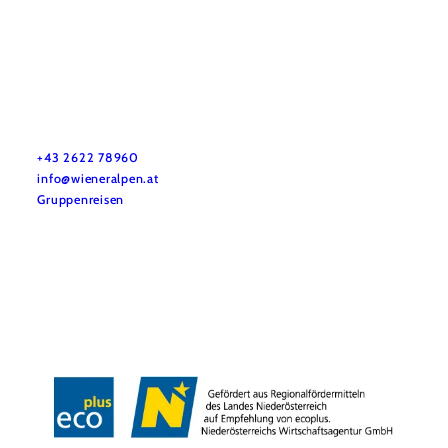
Vacation service
Do you have any questions? We are happy to help you.
+43 2622 78960
info@wieneralpen.at
Gruppenreisen
Team
LE/LEADER 23-27
Legal Notice
Data protection
Disclaimer
Declaration on accessibility