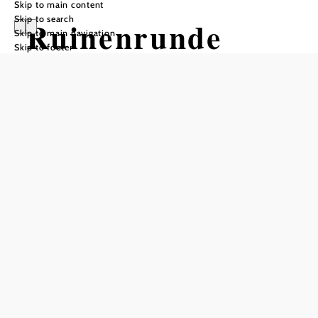
Skip to main content
Skip to search
Ruinenrunde
Skip to main navigation
Skip to footer
Schrattenstein 2
Hiking tour Starting from Würflacher
WellnessWelt Parking Lot
Distance: 12,97 km
Duration: 4:38 h
Ascent: 599 m elevation gain
Descent: 593 m elevation gain
Add to favorites