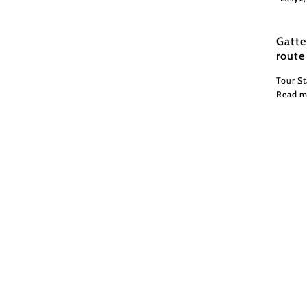
Gatte
route
Tour S
Read m