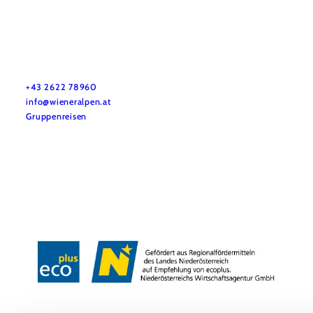
Vacation service
Do you have any questions? We are happy to help you.
+43 2622 78960
info@wieneralpen.at
Gruppenreisen
Team
LE/LEADER 23-27
Legal Notice
Data protection
Disclaimer
Declaration on accessibility