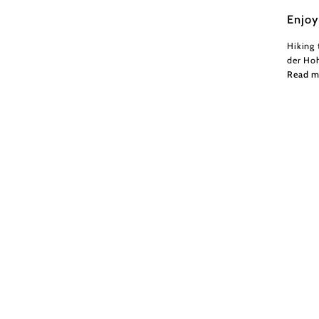
Enjoy
Hiking 
der Ho
Read m