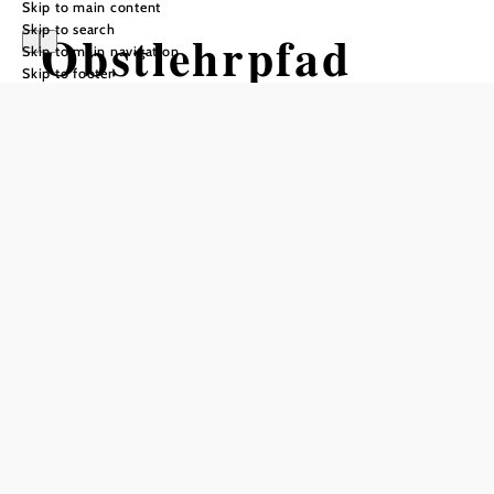
Skip to main content
Skip to search
Obstlehrpfad
Skip to main navigation
Skip to footer
Hollenthon
Hiking tour Starting from
Community Park
Difficulty: Easy
Distance: 2,52 km
Duration: 0:43 h
Ascent: 76 m elevation gain
Descent: 76 m elevation gain
Add to favorites