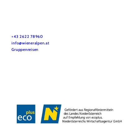
Vacation service
Do you have any questions? We are happy to help you.
+43 2622 78960
info@wieneralpen.at
Gruppenreisen
Team
LE/LEADER 23-27
Legal Notice
Data protection
Disclaimer
Declaration on accessibility