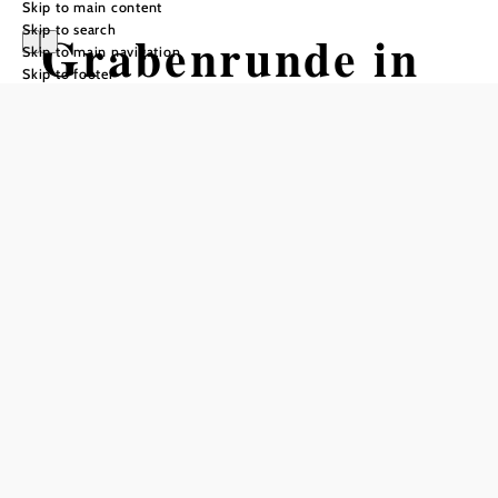
Skip to main content
Skip to search
Grabenrunde in
Skip to main navigation
Skip to footer
Trattenbach
Hiking tour Starting from
Hubertushof Inn
Difficulty: Moderate
Distance: 13,94 km
Duration: 4:30 h
Ascent: 691 m elevation gain
Descent: 691 m elevation gain
Add to favorites
From Gasthof Hubertushof
at 707 m, the trail leads to