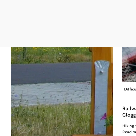
Wiener
Difficu
Railw
Glogg
Hiking 
Read m