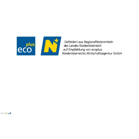
Team
LE/LEADER 23-27
Legal Notice
Data protection
Disclaimer
Declaration on accessibility
Copyright © Wiener Alpen in Niederösterreich Tourismus GmbH