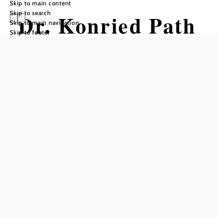
Skip to main content
Skip to search
Dr. Konried Path
Skip to main navigation
Skip to footer
Tour Starting from Starting point
Strandbad Edlach
Difficulty: Moderate
Distance: 3,50 km
Duration: 1:00 h
Ascent: 100 m elevation gain
Descent: 100 m elevation gain
Add to favorites