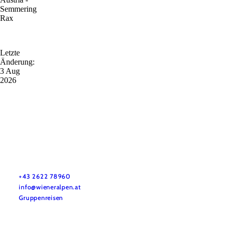
Semmering
Rax
Letzte
Änderung:
3 Aug
2026
Vacation service
Do you have any questions? We are happy to help you.
+43 2622 78960
info@wieneralpen.at
Gruppenreisen