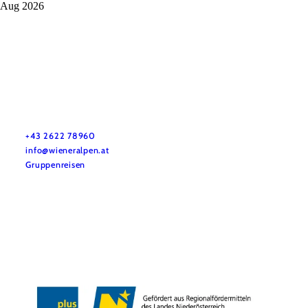
Aug 2026
Vacation service
Do you have any questions? We are happy to help you.
+43 2622 78960
info@wieneralpen.at
Gruppenreisen
Team
LE/LEADER 23-27
Legal Notice
Data protection
Disclaimer
Declaration on accessibility