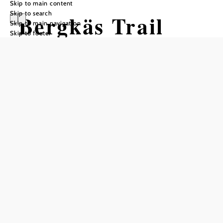
Skip to main content
Skip to search
Bergkäs Trail
Skip to main navigation
Skip to footer
route from
Aspang
Mountain bike tour Starting from
Aspang-Markt station
Difficulty: Easy
Distance: 11,47 km
Duration: 1:20 h
Ascent: 282 m elevation gain
Descent: 282 m elevation gain
Add to favorites