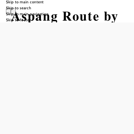
Skip to main content
Skip to search
Aspang Route by
Skip to main navigation
Skip to footer
Wexl Trails #19
Mountain bike tour Starting from
Aspang Market
Distance: 5,89 km
Duration: 0:25 h
Ascent: 36 m elevation gain
Descent: 299 m elevation gain
Add to favorites