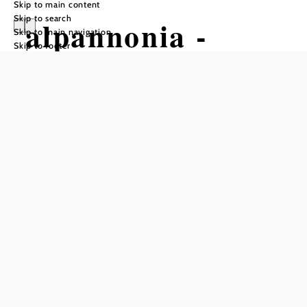
Skip to main content
Skip to search
alpannonia -
Skip to main navigation
Skip to footer
Regionale Route
St. Kathrein am
Hauenstein
Hiking tour Starting from Downtown
St. Kathrein
Difficulty: Moderate
Distance: 4,03 km
Duration: 1:39 h
Ascent: 514 m elevation gain
Descent: 3 m elevation gain
Add to favorites