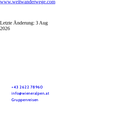
www.weitwanderwege.com
Letzte Änderung: 3 Aug
2026
Vacation service
Do you have any questions? We are happy to help you.
+43 2622 78960
info@wieneralpen.at
Gruppenreisen
Team
LE/LEADER 23-27
Legal Notice
Data protection
Disclaimer
Declaration on accessibility