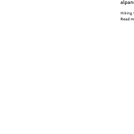
alpan
Hiking 
Read m