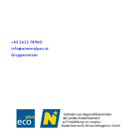
Vacation service
Do you have any questions? We are happy to help you.
+43 2622 78960
info@wieneralpen.at
Gruppenreisen
Team
LE/LEADER 23-27
Legal Notice
Data protection
Disclaimer
Declaration on accessibility