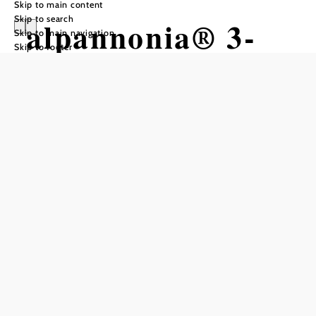
Skip to main content
Skip to search
alpannonia® 3-
Skip to main navigation
Skip to footer
Burgen Tour
Hiking tour Starting from
Stadtschlaining
Difficulty: Difficult
Distance: 45,93 km
Duration: 13:10 h
Ascent: 1208 m elevation gain
Descent: 1013 m elevation gain
Add to favorites