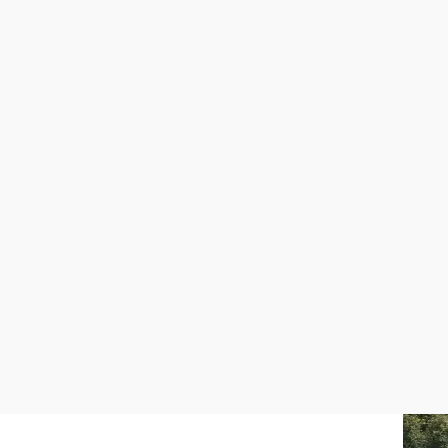
©
Wiener Alpen in Niederösterreich - Wechsel
0,69 km
0:15 h